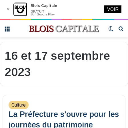
Blois Capitale
✕
VOIR
GRATUIT
Sur Google Play
Menu
Switch
R
skin
16 et 17 septembre
2023
Culture
La Préfecture s’ouvre pour les
journées du patrimoine