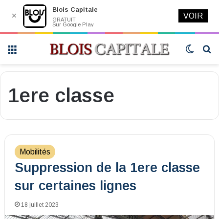
Blois Capitale
✕
VOIR
GRATUIT
Sur Google Play
Menu
Switch
R
skin
1ere classe
Mobilités
Suppression de la 1ere classe
sur certaines lignes
18 juillet 2023