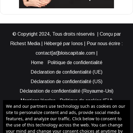
© Copyright 2024, Tous droits réservés | Conçu par
Richest Media | Hébergé par Ionos | Pour nous écrire :
contact[at]bloiscapitale.com |
Home
Politique de confidentialité
Déclaration de confidentialité (UE)
Déclaration de confidentialité (US)
Déclaration de confidentialité (Royaume-Uni)
Mentions légales
Politique de cookies (EU)
We and our partners use technology such as cookies on our
Cookie Policy (AUS)
Cookie Policy (US)
site to personalize content and ads, provide social media
features, and analyze our traffic. Click below to consent to
Qui sommes-nous ?
Participer à Blois Capitale
the use of this technology across the web. You can change
Bénéficier d’une assistance
your mind and change your consent choices at anytime by