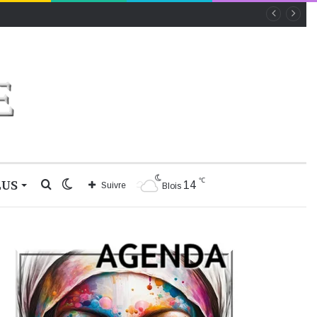
℃
LUS
Rechercher
Switch
14
Suivre
Blois
skin