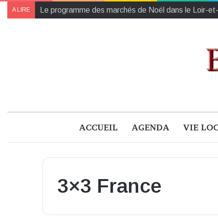
Le programme des marchés de Noël dans le Loir-et
A LIRE
ACCUEIL
AGENDA
VIE LO
3×3 France