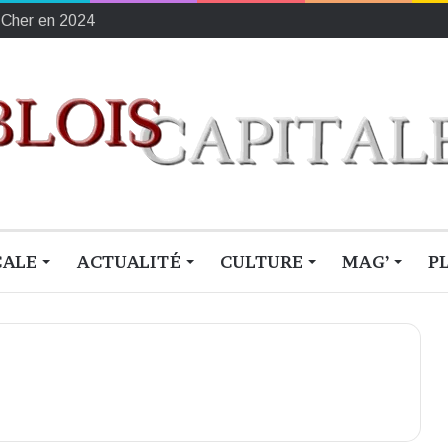
-Cher en 2024
CALE
ACTUALITÉ
CULTURE
MAG’
P