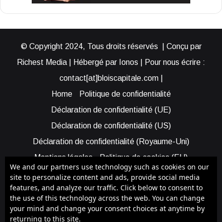
© Copyright 2024, Tous droits réservés | Conçu par
Richest Media | Hébergé par Ionos | Pour nous écrire :
contact[at]bloiscapitale.com |
Home
Politique de confidentialité
Déclaration de confidentialité (UE)
Déclaration de confidentialité (US)
Déclaration de confidentialité (Royaume-Uni)
Mentions légales
Politique de cookies (EU)
We and our partners use technology such as cookies on our
Cookie Policy (AUS)
Cookie Policy (US)
site to personalize content and ads, provide social media
features, and analyze our traffic. Click below to consent to
Qui sommes-nous ?
Participer à Blois Capitale
the use of this technology across the web. You can change
Bénéficier d’une assistance
your mind and change your consent choices at anytime by
returning to this site.