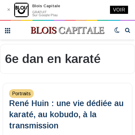
Blois Capitale
✕
VOIR
GRATUIT
Sur Google Play
Menu
Switch
R
skin
6e dan en karaté
Portraits
René Huin : une vie dédiée au
karaté, au kobudo, à la
transmission