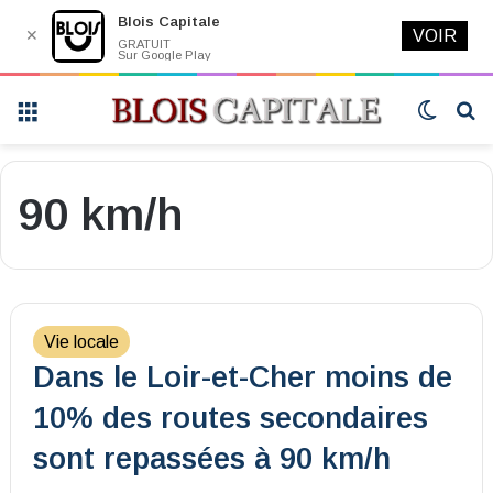
Blois Capitale
✕
VOIR
GRATUIT
Sur Google Play
Menu
Switch
R
skin
90 km/h
Vie locale
Dans le Loir-et-Cher moins de
10% des routes secondaires
sont repassées à 90 km/h