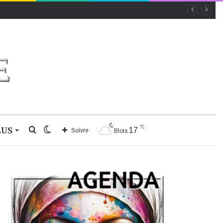
℃
LUS
Rechercher
Switch
17
Suivre
Blois
skin