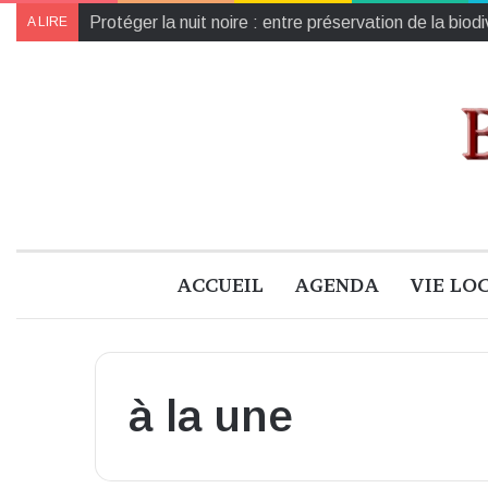
Protéger la nuit noire : entre préservation de la biod
A LIRE
ACCUEIL
AGENDA
VIE LO
à la une