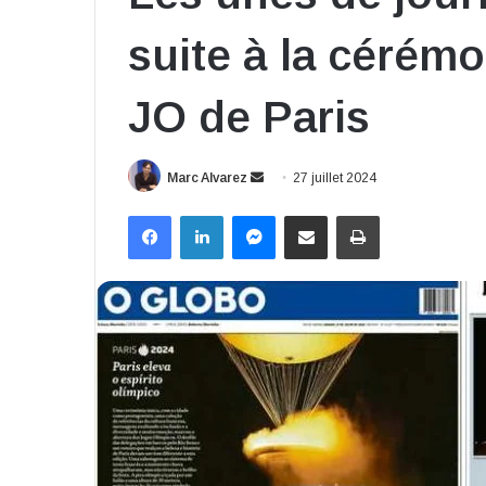
suite à la cérém
JO de Paris
Envoyer
Marc Alvarez
27 juillet 2024
un
Facebook
Linkedin
Messenger
Partager par email
Imprimer
courriel