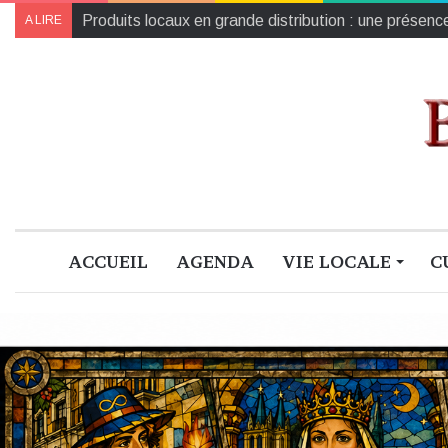
Georges Paltrié prépare le prochain chapitre
A LIRE
ACCUEIL
AGENDA
VIE LOCALE
C