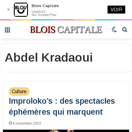
Blois Capitale
✕
VOIR
GRATUIT
Sur Google Play
Menu
Switch
R
skin
Abdel Kradaoui
Culture
Improloko’s : des spectacles
éphémères qui marquent
8 novembre 2023