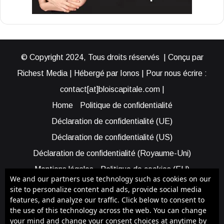
© Copyright 2024, Tous droits réservés | Conçu par
Richest Media | Hébergé par Ionos | Pour nous écrire :
contact[at]bloiscapitale.com |
Home
Politique de confidentialité
Déclaration de confidentialité (UE)
Déclaration de confidentialité (US)
Déclaration de confidentialité (Royaume-Uni)
Mentions légales
Politique de cookies (EU)
We and our partners use technology such as cookies on our
Cookie Policy (AUS)
Cookie Policy (US)
site to personalize content and ads, provide social media
features, and analyze our traffic. Click below to consent to
Qui sommes-nous ?
Participer à Blois Capitale
the use of this technology across the web. You can change
Bénéficier d’une assistance
your mind and change your consent choices at anytime by