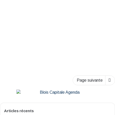
Blais’Watt fête ses 5 ans avec
un week-end spécial et un
ciné-débat
2 septembre 2024
Page suivante
Articles récents