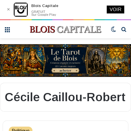
Blois Capitale
✕
VOIR
GRATUIT
Sur Google Play
Menu
Switch
R
skin
Cécile Caillou-Robert
Politique