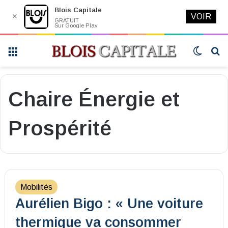
Blois Capitale
✕
VOIR
GRATUIT
Sur Google Play
Menu
Switch
R
skin
Chaire Énergie et
Prospérité
Mobilités
Aurélien Bigo : « Une voiture
thermique va consommer