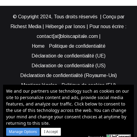
© Copyright 2024, Tous droits réservés | Conçu par
Richest Media | Hébergé par Ionos | Pour nous écrire :
contact[at]bloiscapitale.com |
Home
Politique de confidentialité
Déclaration de confidentialité (UE)
Déclaration de confidentialité (US)
Déclaration de confidentialité (Royaume-Uni)
Mentions légales
Politique de cookies (EU)
We and our partners use technology such as cookies on our
Cookie Policy (AUS)
Cookie Policy (US)
site to personalize content and ads, provide social media
features, and analyze our traffic. Click below to consent to
Qui sommes-nous ?
Participer à Blois Capitale
the use of this technology across the web. You can change
Bénéficier d’une assistance
your mind and change your consent choices at anytime by
returning to this site.
Facebook
X
YouTube
Instagram
RSS
Manage Options
I Accept