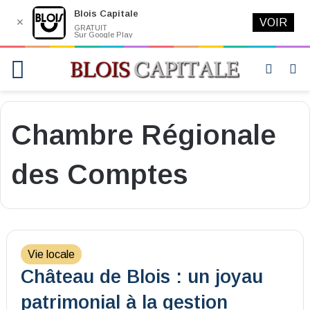
Blois Capitale
✕
VOIR
GRATUIT
Sur Google Play
Menu
Switch
R
skin
Chambre Régionale
des Comptes
Vie locale
Château de Blois : un joyau
patrimonial à la gestion