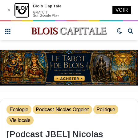
Blois Capitale
✕
VOIR
GRATUIT
Sur Google Play
Menu
Switch
R
skin
Ecologie
Podcast Nicolas Orgelet
Politique
Vie locale
[Podcast JBEL] Nicolas