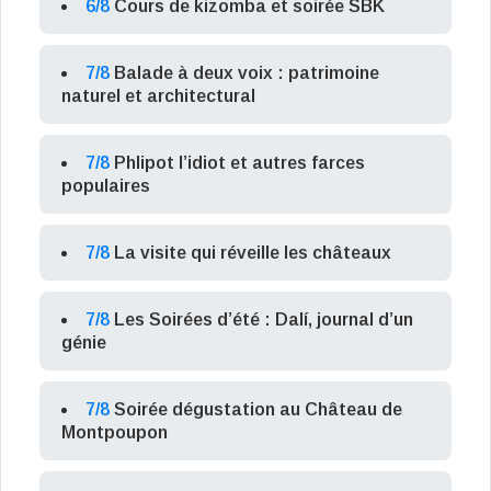
6/8
Cours de kizomba et soirée SBK
7/8
Balade à deux voix : patrimoine
naturel et architectural
7/8
Phlipot l’idiot et autres farces
populaires
7/8
La visite qui réveille les châteaux
7/8
Les Soirées d’été : Dalí, journal d’un
génie
7/8
Soirée dégustation au Château de
Montpoupon