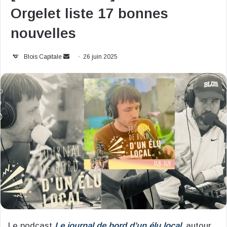
Orgelet liste 17 bonnes
nouvelles
Envoyer
Blois Capitale
26 juin 2025
un
courriel
Le podcast
Le journal de bord d’un élu local
,
autour