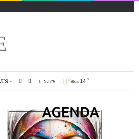
℃
LUS
Rechercher
Switch
14
Suivre
Blois
skin