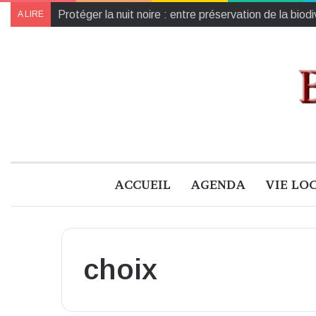
Protéger la nuit noire : entre préservation de la biod
A LIRE
ACCUEIL
AGENDA
VIE LO
choix