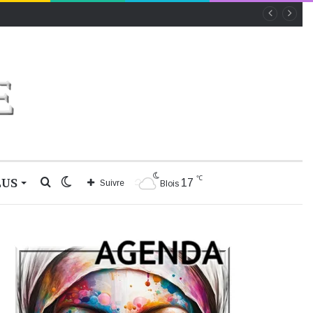
℃
LUS
Rechercher
Switch
17
Suivre
Blois
skin