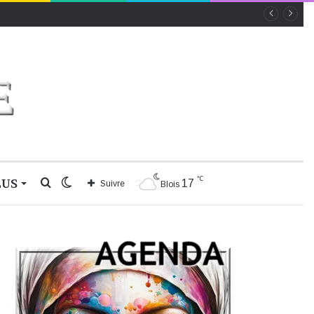
℃
LUS
Rechercher
Switch
17
Suivre
Blois
skin