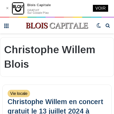
Blois Capitale
✕
VOIR
GRATUIT
Sur Google Play
Menu
Switch
R
skin
Christophe Willem
Blois
Vie locale
Christophe Willem en concert
gratuit le 13 juillet 2024 à