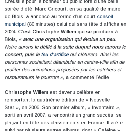
Creusille pour le bonheur du public lors d’une belle
soirée d’été. Marc Gricourt, en sa qualité de maire
de Blois, a annoncé au terme d’un court
conseil
municipal
(80 minutes) celui qui sera tête d’affiche en
2024.
C’est Christophe Willem qui se produira
à
Blois,
« avec une organisation qui évolue un peu
.
Notre aurons
le défilé à la suite duquel nous aurons le
concert, puis le
feu d’artifice
qui clôturera. Ainsi les
personnes souhaitant déambuler en centre-ville afin de
profiter des animations proposées par les cafetiers et
restaurateurs le pourront »
, a commenté l’édile.
Christophe Willem
est devenu célèbre en
remportant la quatrième édition de « Nouvelle
Star », en 2006. Son premier album, « Inventaire »,
sorti en avril 2007, a rencontré un grand succès, se
plaçant en tête des classements en France. Il a été
suivi par plusieurs autres albums, dont « Caféine »