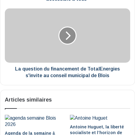
tous"
La
question
du
financement
de
TotalEnergies
s'invite
au
conseil
municipal
La question du financement de TotalEnergies
de
s'invite au conseil municipal de Blois
Blois
Articles similaires
Antoine Huguet, la liberté
socialiste et l’horizon de
Agenda de la semaine à