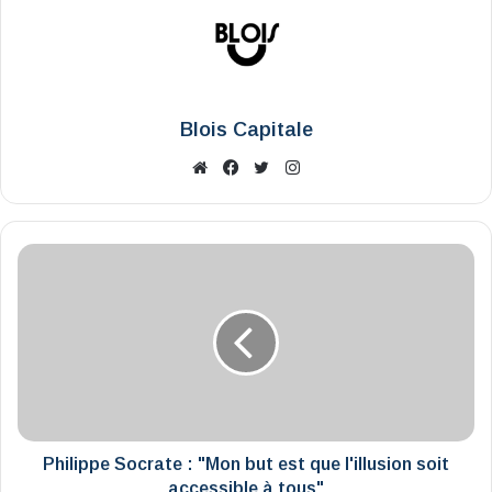
Blois Capitale
Website
Facebook
X
Instagram
Philippe
Socrate
:
"Mon
but
est
que
l'illusion
soit
accessible
Philippe Socrate : "Mon but est que l'illusion soit
à
accessible à tous"