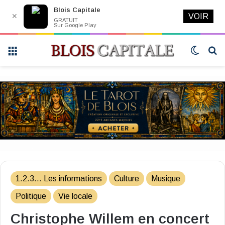
Blois Capitale
✕
VOIR
GRATUIT
Sur Google Play
Menu
Switch
R
skin
1.2.3... Les informations
Culture
Musique
Politique
Vie locale
Christophe Willem en concert