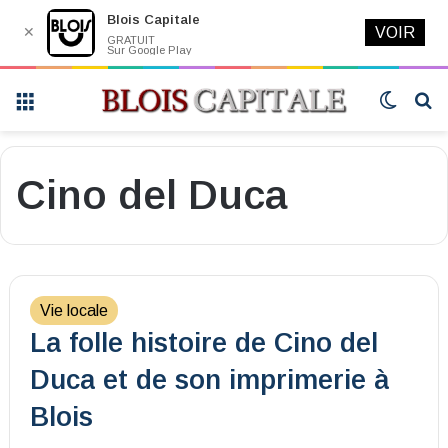
Blois Capitale
✕
VOIR
GRATUIT
Sur Google Play
Menu
Switch
R
skin
Cino del Duca
Vie locale
La folle histoire de Cino del
Duca et de son imprimerie à
Blois