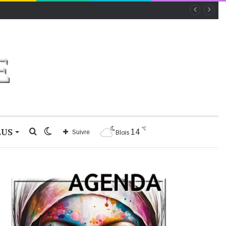
℃
LUS
Rechercher
Switch
14
Suivre
Blois
skin