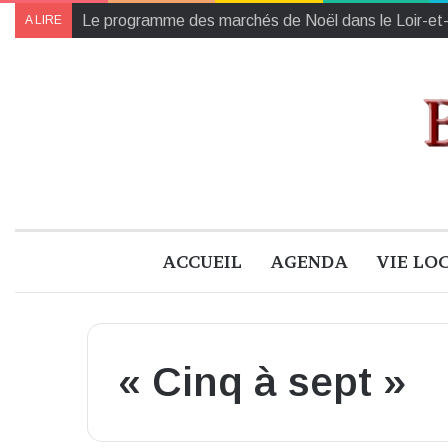
Collectes des Banques Alimentaires et de l’Établiss
A LIRE
ACCUEIL
AGENDA
VIE LO
« Cinq à sept »