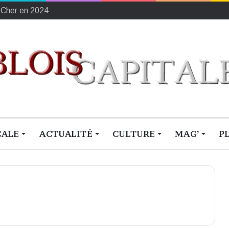
ement français du sang
CALE
ACTUALITÉ
CULTURE
MAG’
P