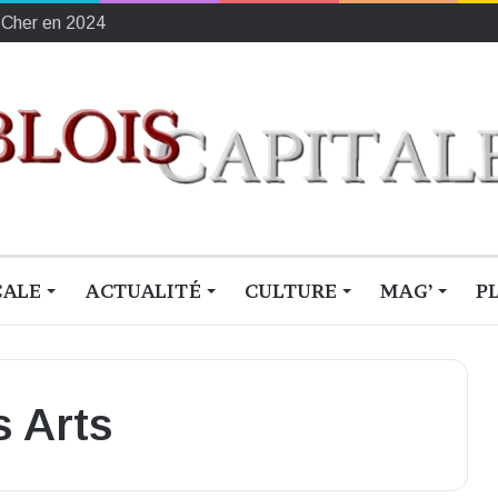
ement français du sang
CALE
ACTUALITÉ
CULTURE
MAG’
P
s Arts