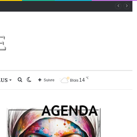
℃
LUS
Rechercher
Switch
14
Suivre
Blois
skin