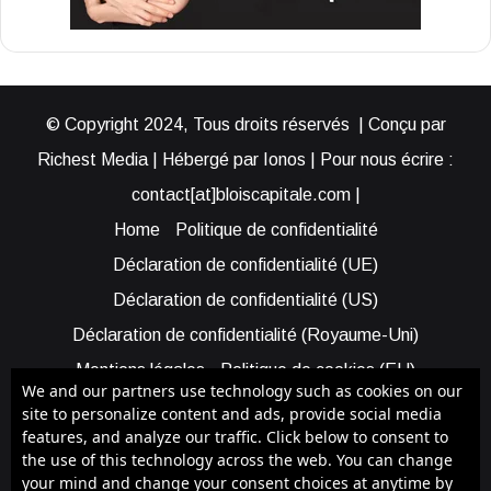
© Copyright 2024, Tous droits réservés | Conçu par
Richest Media | Hébergé par Ionos | Pour nous écrire :
contact[at]bloiscapitale.com |
Home
Politique de confidentialité
Déclaration de confidentialité (UE)
Déclaration de confidentialité (US)
Déclaration de confidentialité (Royaume-Uni)
Mentions légales
Politique de cookies (EU)
We and our partners use technology such as cookies on our
Cookie Policy (AUS)
Cookie Policy (US)
site to personalize content and ads, provide social media
features, and analyze our traffic. Click below to consent to
Qui sommes-nous ?
Participer à Blois Capitale
the use of this technology across the web. You can change
Bénéficier d’une assistance
your mind and change your consent choices at anytime by