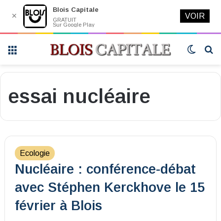
Blois Capitale
✕
VOIR
GRATUIT
Sur Google Play
Menu
Switch
R
skin
essai nucléaire
Ecologie
Nucléaire : conférence-débat
avec Stéphen Kerckhove le 15
février à Blois