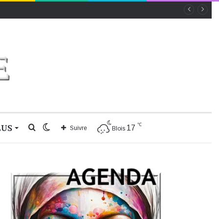
℃
LUS
Rechercher
Switch
17
Suivre
Blois
skin