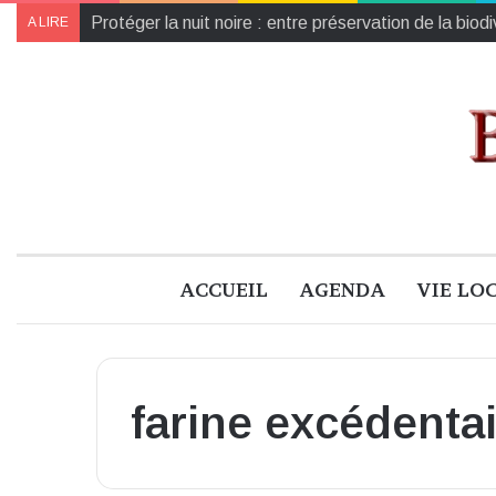
Protéger la nuit noire : entre préservation de la biod
A LIRE
ACCUEIL
AGENDA
VIE LO
farine excédenta