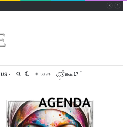
℃
LUS
Rechercher
Switch
17
Suivre
Blois
skin