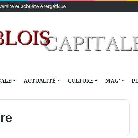
iversité et sobriété énergétique
CALE
ACTUALITÉ
CULTURE
MAG’
P
ire