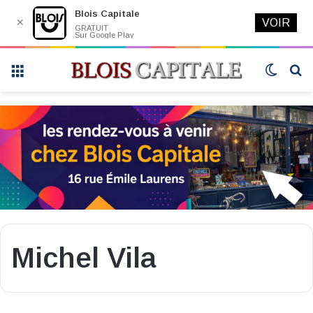
Blois Capitale
✕
VOIR
GRATUIT
Sur Google Play
Menu
Switch
R
skin
Michel Vila