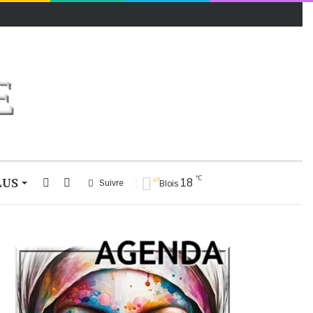
℃
LUS
Rechercher
Switch
18
Suivre
Blois
skin