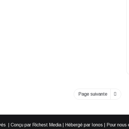
l’attribution de la
circonscription
14 juin 2024
Page suivante
és | Conçu par Richest Media | Hébergé par Ionos | Pour nous éc