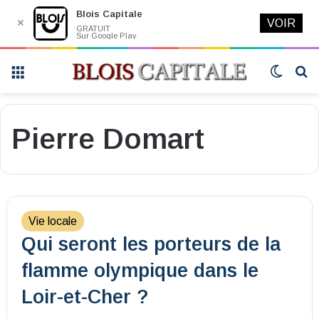
Blois Capitale
✕
VOIR
GRATUIT
Sur Google Play
Menu
Switch
R
skin
Pierre Domart
Vie locale
Qui seront les porteurs de la
flamme olympique dans le
Loir-et-Cher ?