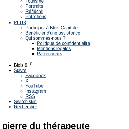
Tourisme
Portraits
Réfléchir
Entretiens
PLUS
Participer à Blois Capitale
Bénéficier d’une assistance
Qui sommes-nous ?
Politique de confidentialité
Mentions légales
Partenariats
℃
Blois
8
Suivre
Facebook
X
YouTube
Instagram
RSS
Switch skin
Rechercher
pierre du thérapeute