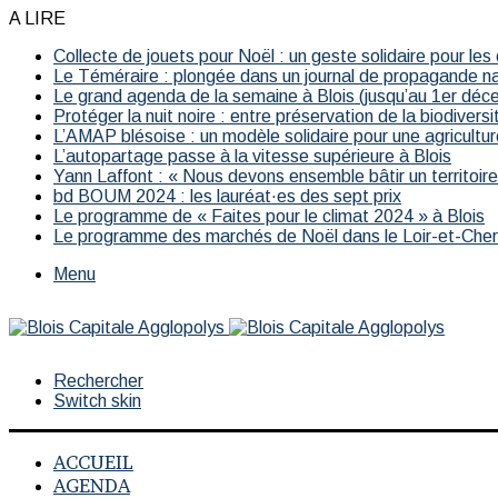
A LIRE
Collecte de jouets pour Noël : un geste solidaire pour les
Le Téméraire : plongée dans un journal de propagande naz
Le grand agenda de la semaine à Blois (jusqu’au 1er déc
Protéger la nuit noire : entre préservation de la biodivers
L’AMAP blésoise : un modèle solidaire pour une agricultur
L’autopartage passe à la vitesse supérieure à Blois
Yann Laffont : « Nous devons ensemble bâtir un territoire 
bd BOUM 2024 : les lauréat·es des sept prix
Le programme de « Faites pour le climat 2024 » à Blois
Le programme des marchés de Noël dans le Loir-et-Che
Menu
Rechercher
Switch skin
ACCUEIL
AGENDA