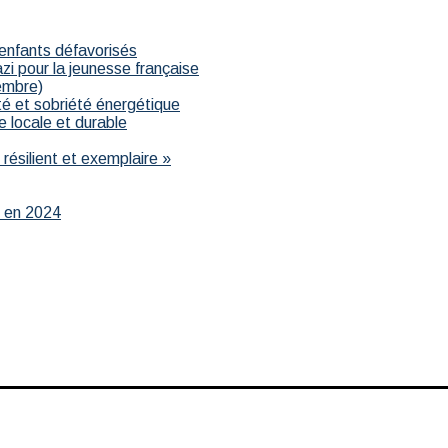
 enfants défavorisés
i pour la jeunesse française
embre)
ité et sobriété énergétique
e locale et durable
résilient et exemplaire »
r en 2024