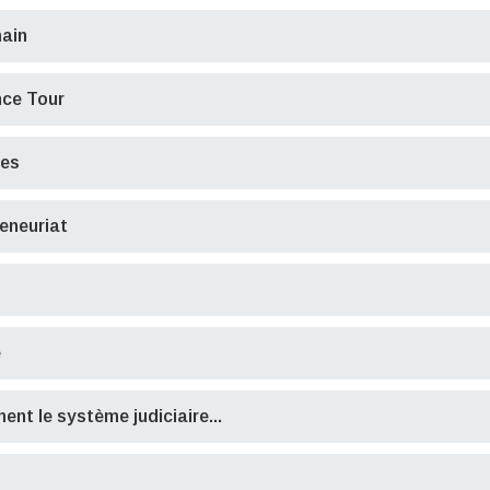
main
nce Tour
tes
eneuriat
e
nt le système judiciaire...