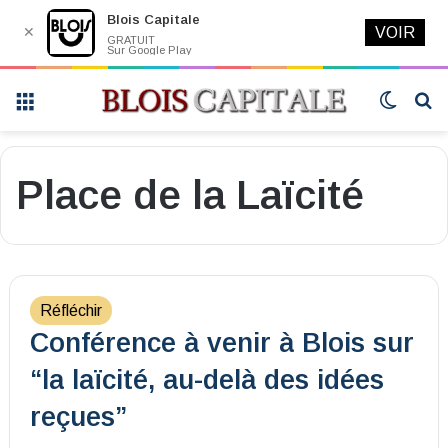
Blois Capitale
✕
VOIR
GRATUIT
Sur Google Play
Menu
Switch
R
skin
Place de la Laïcité
Réfléchir
Conférence à venir à Blois sur
“la laïcité, au-delà des idées
reçues”