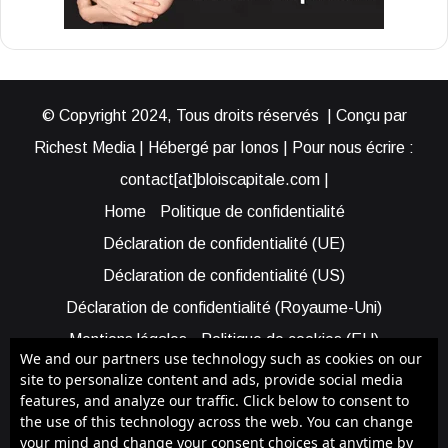
© Copyright 2024, Tous droits réservés | Conçu par
Richest Media | Hébergé par Ionos | Pour nous écrire :
contact[at]bloiscapitale.com |
Home
Politique de confidentialité
Déclaration de confidentialité (UE)
Déclaration de confidentialité (US)
Déclaration de confidentialité (Royaume-Uni)
Mentions légales
Politique de cookies (EU)
We and our partners use technology such as cookies on our
Cookie Policy (AUS)
Cookie Policy (US)
site to personalize content and ads, provide social media
features, and analyze our traffic. Click below to consent to
Qui sommes-nous ?
Participer à Blois Capitale
the use of this technology across the web. You can change
Bénéficier d’une assistance
your mind and change your consent choices at anytime by