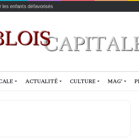
r les enfants défavorisés
CALE
ACTUALITÉ
CULTURE
MAG’
P