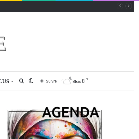
℃
LUS
Rechercher
Switch
8
Suivre
Blois
skin