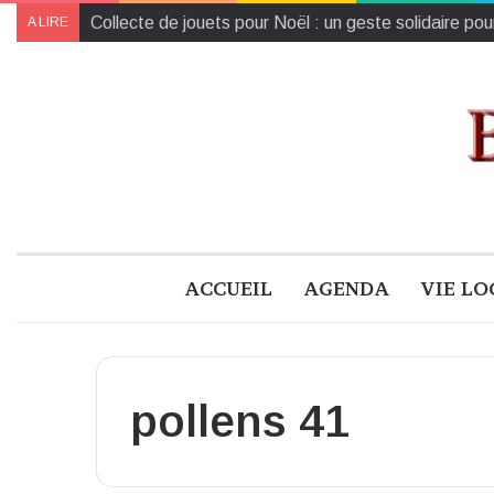
Collecte de jouets pour Noël : un geste solidaire pou
A LIRE
ACCUEIL
AGENDA
VIE LO
pollens 41