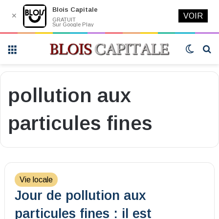
Blois Capitale
✕
VOIR
GRATUIT
Sur Google Play
Menu
Switch
R
skin
pollution aux
particules fines
Vie locale
Jour de pollution aux
particules fines : il est