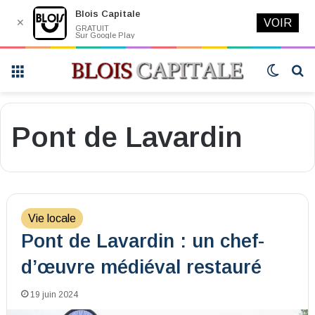
Blois Capitale
✕
VOIR
GRATUIT
Sur Google Play
Menu
Switch
R
skin
Pont de Lavardin
Vie locale
Pont de Lavardin : un chef-
d’œuvre médiéval restauré
19 juin 2024