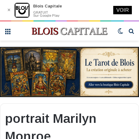
Blois Capitale
✕
VOIR
GRATUIT
Sur Google Play
Menu
Switch
R
skin
portrait Marilyn
Monroe