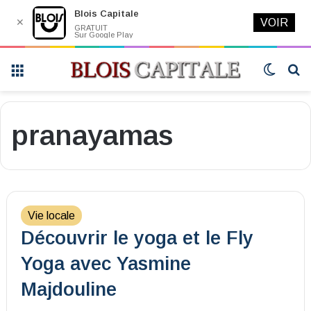
Blois Capitale
✕
VOIR
GRATUIT
Sur Google Play
Menu
Switch
R
skin
pranayamas
Vie locale
Découvrir le yoga et le Fly
Yoga avec Yasmine
Majdouline