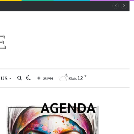
℃
LUS
Rechercher
Switch
12
Suivre
Blois
skin