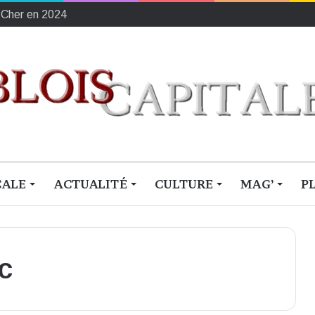
ement français du sang
CALE
ACTUALITÉ
CULTURE
MAG’
P
c