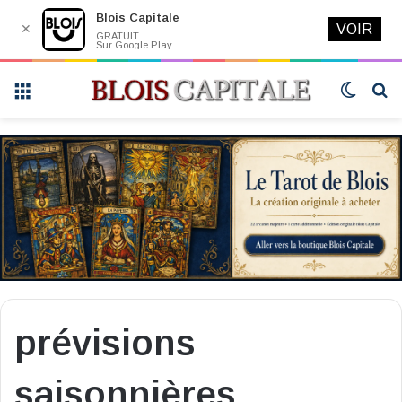
Blois Capitale
✕
VOIR
GRATUIT
Sur Google Play
Menu
Switch
R
skin
prévisions
saisonnières