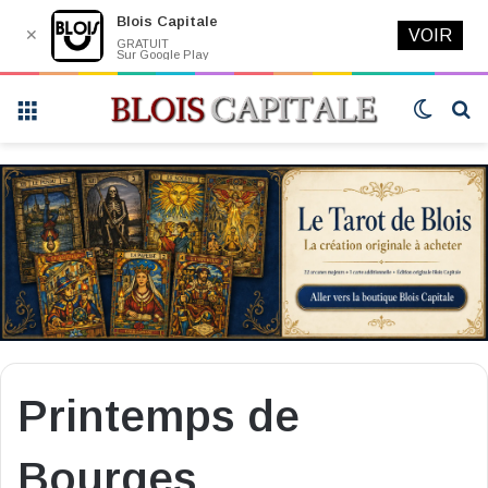
Blois Capitale
✕
VOIR
GRATUIT
Sur Google Play
Menu
Switch
R
skin
Printemps de
Bourges