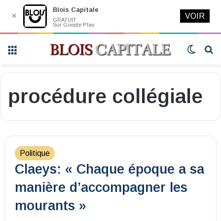
Blois Capitale
✕
VOIR
GRATUIT
Sur Google Play
Menu
Switch
R
skin
procédure collégiale
Politique
Claeys: « Chaque époque a sa
manière d’accompagner les
mourants »