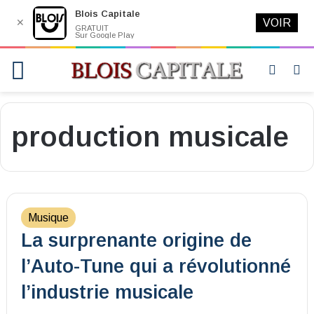
Blois Capitale
✕
VOIR
GRATUIT
Sur Google Play
Menu
Switch
R
skin
production musicale
Musique
La surprenante origine de
l’Auto-Tune qui a révolutionné
l’industrie musicale