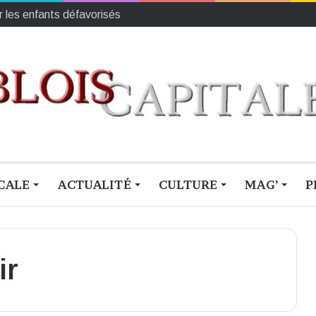
r les enfants défavorisés
CALE
ACTUALITÉ
CULTURE
MAG’
P
ir