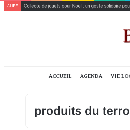
Collecte de jouets pour Noël : un geste solidaire pou
A LIRE
ACCUEIL
AGENDA
VIE LO
produits du terro