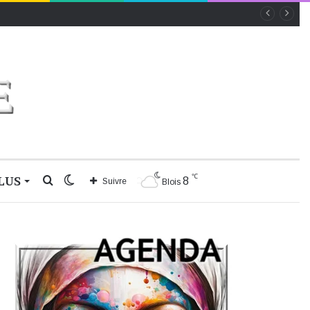
℃
LUS
Rechercher
Switch
8
Suivre
Blois
skin