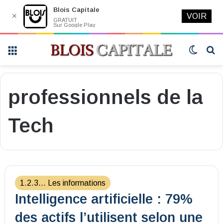
Blois Capitale
✕
VOIR
GRATUIT
Sur Google Play
Menu
Switch
R
skin
professionnels de la
Tech
1.2.3... Les informations
Intelligence artificielle : 79%
des actifs l’utilisent selon une