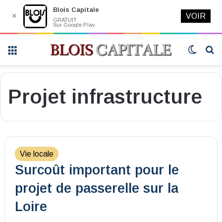
Blois Capitale
✕
VOIR
GRATUIT
Sur Google Play
Menu
Switch
R
skin
Projet infrastructure
Vie locale
Surcoût important pour le
projet de passerelle sur la
Loire