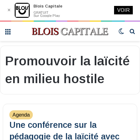
Blois Capitale
✕
VOIR
GRATUIT
Sur Google Play
Menu
Switch
R
skin
Promouvoir la laïcité
en milieu hostile
Agenda
Une conférence sur la
pédagogie de la laïcité avec