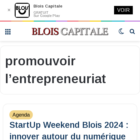
Blois Capitale
✕
VOIR
GRATUIT
Sur Google Play
Menu
Switch
R
skin
promouvoir
l’entrepreneuriat
Agenda
StartUp Weekend Blois 2024 :
innover autour du numérique