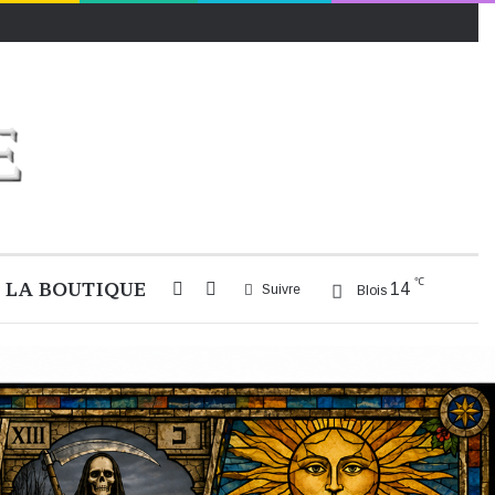
℃
LA BOUTIQUE
Rechercher
Switch
14
Suivre
Blois
skin