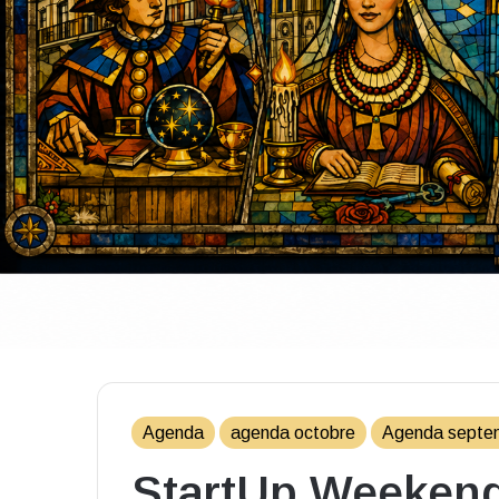
Agenda
agenda octobre
Agenda septe
StartUp Weekend 