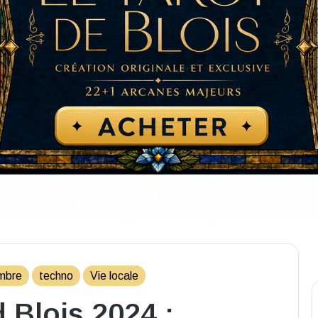
mbre
techno
Vie locale
Blois 2024 :