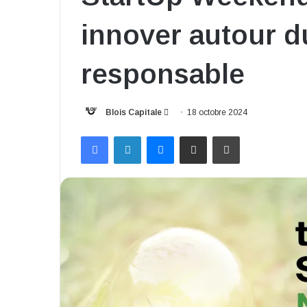
innover autour 
responsable
Envoyer
Blois Capitale
18 octobre 2024
un
Facebook
Linkedin
Messenger
Partager par email
Imprimer
courriel