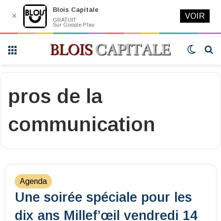
Blois Capitale
✕
VOIR
GRATUIT
Sur Google Play
Menu
Switch
R
skin
pros de la
communication
Agenda
Une soirée spéciale pour les
dix ans Millef’œil vendredi 14