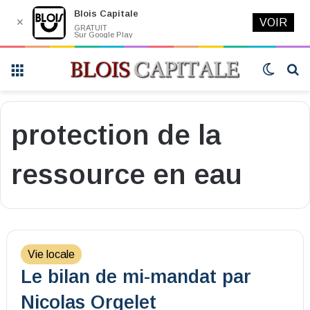
Blois Capitale
✕
VOIR
GRATUIT
Sur Google Play
Menu
Switch
R
skin
protection de la
ressource en eau
Vie locale
Le bilan de mi-mandat par
Nicolas Orgelet